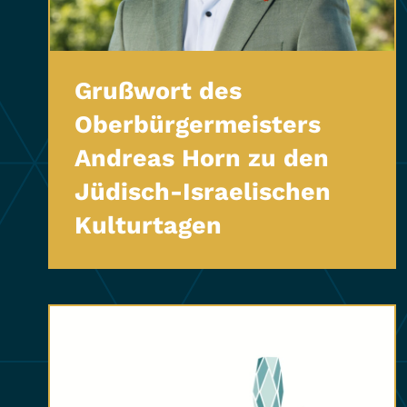
Grußwort des
Oberbürgermeisters
Andreas Horn zu den
Jüdisch-Israelischen
Kulturtagen