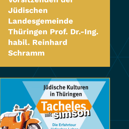
Jüdischen
Landesgemeinde
Thüringen Prof. Dr.-Ing.
habil. Reinhard
Schramm