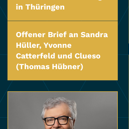
in Thüringen
Offener Brief an Sandra
Hüller, Yvonne
Catterfeld und Clueso
(Thomas Hübner)