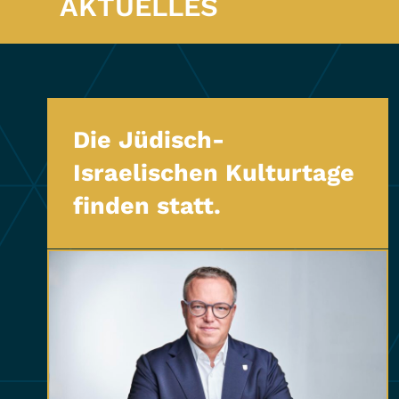
AKTUELLES
Die Jüdisch-
Israelischen Kulturtage
finden statt.