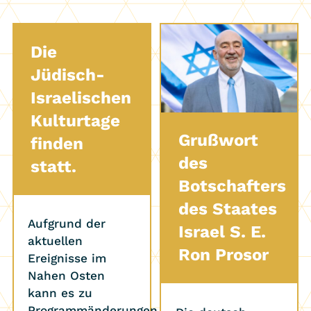
Die
Jüdisch-
Israelischen
Kulturtage
Grußwort
finden
des
statt.
Botschafters
des Staates
Aufgrund der
Israel S. E.
aktuellen
Ron Prosor
Ereignisse im
Nahen Osten
kann es zu
Programmänderungen