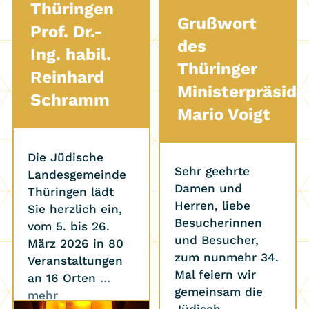
Thüringen
Grußwort
Prof. Dr.-
des
Ing. habil.
Thüringer
Reinhard
Ministerpräside
Schramm
Mario Voigt
Die Jüdische
Sehr geehrte
Landesgemeinde
Damen und
Thüringen lädt
Herren, liebe
Sie herzlich ein,
Besucherinnen
vom 5. bis 26.
und Besucher,
März 2026 in 80
zum nunmehr 34.
Veranstaltungen
Mal feiern wir
an 16 Orten
…
gemeinsam die
mehr