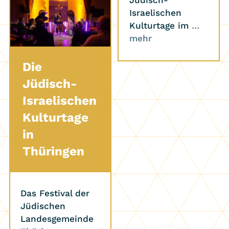
Jüdisch-
Israelischen
Kulturtage im
…
mehr
Die
Jüdisch-
Israelischen
Kulturtage
in
Thüringen
Das Festival der
Jüdischen
Landesgemeinde