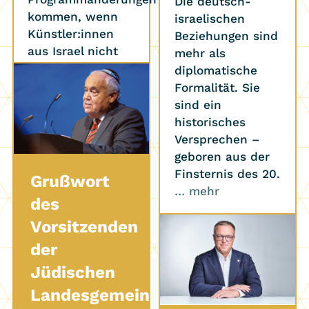
Die deutsch-
kommen, wenn
israelischen
Künstler:innen
Beziehungen sind
aus Israel nicht
mehr als
anreisen können.
diplomatische
Bitte
… mehr
Formalität. Sie
sind ein
historisches
Versprechen –
geboren aus der
Finsternis des 20.
Grußwort
… mehr
des
Vorsitzenden
der
Jüdischen
Landesgemeinde