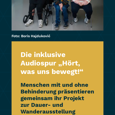
Foto: Boris Hajduković
Die inklusive
Audiospur „Hört,
was uns bewegt!“
Menschen mit und ohne
Behinderung präsentieren
gemeinsam ihr Projekt
zur Dauer- und
Wanderausstellung