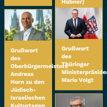
Hübner)
Grußwort
Grußwort
des
des
Thüringer
Oberbürgermeisters
Ministerpräside
Andreas
Mario Voigt
Horn zu den
Jüdisch-
Israelischen
Kulturtagen