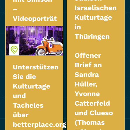
Israelischen
–
Kulturtage
Videoporträt
in
Thüringen
Offener
Brief an
Unterstützen
Sandra
Sie die
Hüller,
Kulturtage
Yvonne
und
Catterfeld
Tacheles
und Clueso
über
(Thomas
betterplace.org