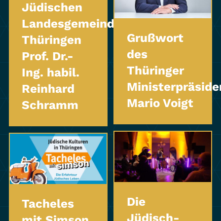
Jüdischen
Landesgemeinde
Grußwort
Thüringen
des
Prof. Dr.-
Thüringer
Ing. habil.
Ministerpräside
Reinhard
Mario Voigt
Schramm
Die
Tacheles
Jüdisch-
mit Simson