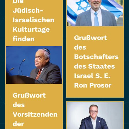
Die
Jüdisch-
Israelischen
Kulturtage
Grußwort
finden
des
statt.
Botschafters
des Staates
Israel S. E.
Ron Prosor
Grußwort
des
Vorsitzenden
der